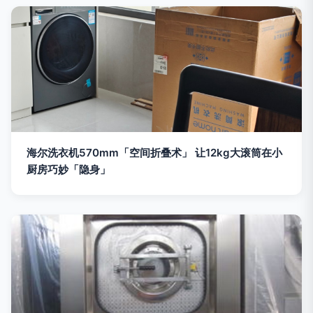
海尔洗衣机570mm「空间折叠术」 让12kg大滚筒在小
厨房巧妙「隐身」