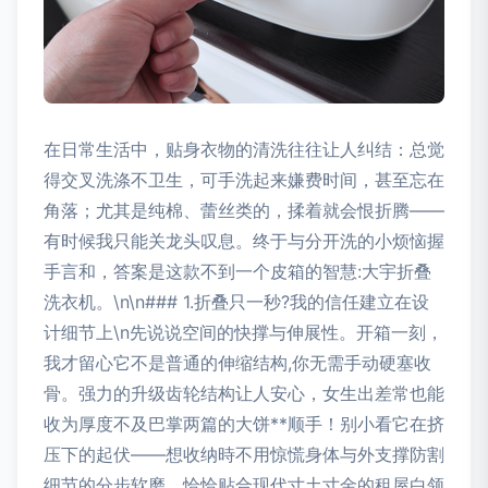
在日常生活中，贴身衣物的清洗往往让人纠结：总觉
得交叉洗涤不卫生，可手洗起来嫌费时间，甚至忘在
角落；尤其是纯棉、蕾丝类的，揉着就会恨折腾——
有时候我只能关龙头叹息。终于与分开洗的小烦恼握
手言和，答案是这款不到一个皮箱的智慧:大宇折叠
洗衣机。\n\n### 1.折叠只一秒?我的信任建立在设
计细节上\n先说说空间的快撑与伸展性。开箱一刻，
我才留心它不是普通的伸缩结构,你无需手动硬塞收
骨。强力的升级齿轮结构让人安心，女生出差常也能
收为厚度不及巴掌两篇的大饼**顺手！别小看它在挤
压下的起伏——想收纳時不用惊慌身体与外支撑防割
细节的分步软磨，恰恰贴合现代寸土寸金的租屋白领