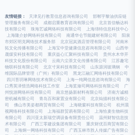
友情链接：
天津见行教育信息咨询有限公司
邯郸宇黎油供应链
管理服务有限公司
成都启重教育咨询有限公司
北京首信畅达科
技有限公司
珠海艺诚网络科技有限公司
上海绵特信息科技中心
上海隆介妙网络科技有限公司
南通华仑节能建材有限公司
阳泉
市郊区明克网络技术服务部
北京冠岚酒店管理有限公司
河南米
拓文化传播有限公司
上海宝中堂健康信息咨询有限公司
山西华
晟煤安科技有限公司
重庆益心汇聚科技有限公司
贵州水木华开
科技文化股份有限公司
云南六尘茶文化传播有限公司
江苏趣宅
物联科技有限公司
北京寸呆科技有限公司
山东源润玻璃钢
中
维国际品牌管理（广州）有限公司
黑龙江融汇网络科技有限公司
四川苔玥琳网络技术有限公司
上海一纯网信息咨询有限公司
海
口秀英泽惜浩网络科技工作室
上海桨潋司网络科技有限公司
广
州悦游网络科技有限公司
南京悠扬新材料有限公司
济南方诚精
密机械有限公司
青岛百和家置业有限公司
北京灿描科技有限公
司
佛山市美姿都商贸有限公司
上海晓窗科技有限公司
杭州晨
视网络科技有限公司
上海福群贸易有限公司
上海恰麦生物科技
有限公司
四川亚太新瑞空调设备有限责任公司
温州财智信息技
术有限公司
广西三零建设集团有限公司
重庆财优百商贸有限公
司
上海炯一网络科技有限公司
广西玉林市胜人传媒广告有限公