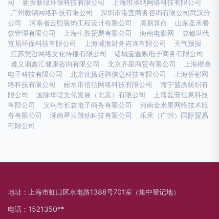
司
新乡新绿环保科技有限公司
上海维埃纳网络科技有限公司
广州微锦网络科技有限公司
深圳市港宜商务咨询有限公司武汉分
公司
河南省云熙装饰工程设计有限公司
周易算命
山东圣禾餐
饮管理有限公司
上海生胜贸易有限公司
海南电影网
成都世代
宜居环保科技有限公司
上海域海财务咨询有限公司
天气预报
江苏慧哲网络文化传播有限公司
诸城壹鑫购电子商务有限公司
遵义湘鑫汇健康咨询有限公司
北京齐星商贸有限公司
上海楷叁
电子科技有限公司
北京优扬远腾信息科技有限公司
上海侨彬网
络科技有限公司
丽水市佰信网络科技有限公司
海宁盛杰纺织有
限公司
国脉华谊文化发展（北京）有限公司
上海磊安信息科技
有限公司
义乌市长农电子商务有限公司
河南金米果网络技术服
务有限公司
湖南星云跳动科技有限公司
乐禾（广州）国际贸易
有限公司
地址：上海市虹口区水电路1388号701室（集中登记地）
电话：1521350**